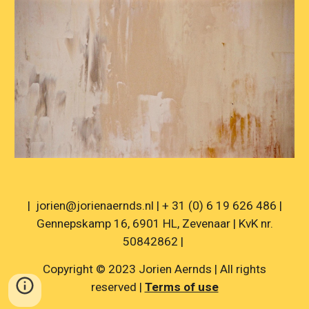
| jorien@jorienaernds.nl | + 31 (0) 6 19 626 486 |
Gennepskamp 16, 6901 HL, Zevenaar | KvK nr.
50842862 |
Copyright © 2023 Jorien Aernds | All rights
reserved |
Terms of use