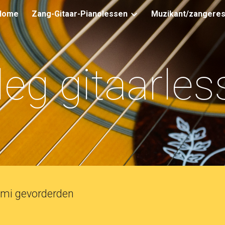
Home
Zang-Gitaar-Pianolessen
Muzikant/zangere
ip to main content
Skip to navigat
leg gitaarle
emi gevorderden