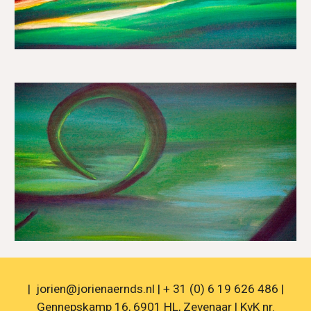
| jorien@jorienaernds.nl | + 31 (0) 6 19 626 486 |
Gennepskamp 16, 6901 HL, Zevenaar | KvK nr.